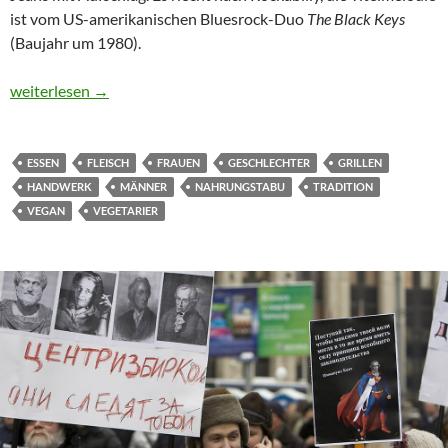
ist vom US-amerikanischen Bluesrock-Duo
The Black Keys
(Baujahr um 1980).
BEEF!
weiterlesen
→
ESSEN
FLEISCH
FRAUEN
GESCHLECHTER
GRILLEN
HANDWERK
MÄNNER
NAHRUNGSTABU
TRADITION
VEGAN
VEGETARIER