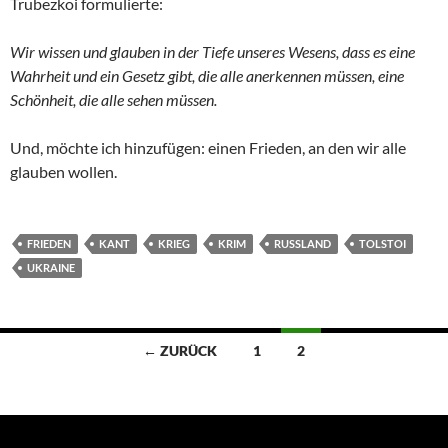
Trubezkoi formulierte:
Wir wissen und glauben in der Tiefe unseres Wesens, dass es eine
Wahrheit und ein Gesetz gibt, die alle anerkennen müssen, eine
Schönheit, die alle sehen müssen.
Und, möchte ich hinzufügen: einen Frieden, an den wir alle
glauben wollen.
FRIEDEN
KANT
KRIEG
KRIM
RUSSLAND
TOLSTOI
UKRAINE
Beitragsnavigation
← ZURÜCK
1
2