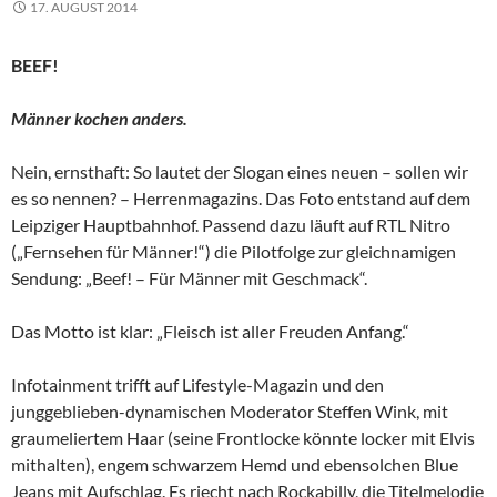
17. AUGUST 2014
BEEF!
Männer kochen anders.
Nein, ernsthaft: So lautet der Slogan eines neuen – sollen wir
es so nennen? – Herrenmagazins. Das Foto entstand auf dem
Leipziger Hauptbahnhof. Passend dazu läuft auf RTL Nitro
(„Fernsehen für Männer!“) die Pilotfolge zur gleichnamigen
Sendung: „Beef! – Für Männer mit Geschmack“.
Das Motto ist klar: „Fleisch ist aller Freuden Anfang.“
Infotainment trifft auf Lifestyle-Magazin und den
junggeblieben-dynamischen Moderator Steffen Wink, mit
graumeliertem Haar (seine Frontlocke könnte locker mit Elvis
mithalten), engem schwarzem Hemd und ebensolchen Blue
Jeans mit Aufschlag. Es riecht nach Rockabilly, die Titelmelodie