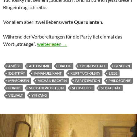
Blogeintrag schreibe.
Vor allem aber: zwei liebenswerte
Querulanten
.
Während der Vorbereitungen für die Party fiel einmal das
Bachtin, Tucholsky und ich
Wort
„strange“
.
weiterlesen
→
AMÖBE
AUTONOMIE
DIALOG
FREUNDSCHAFT
GENDERN
IDENTITÄT
IMMANUEL KANT
KURT TUCHOLSKY
LIEBE
MENSCHSEIN
MICHAIL BACHTIN
PARTIZIPATION
PHILOSOPHIE
PORNO
SELBSTBEWUSSTSEIN
SELBSTLIEBE
SEXUALITÄT
VIELFALT
YIN YANG