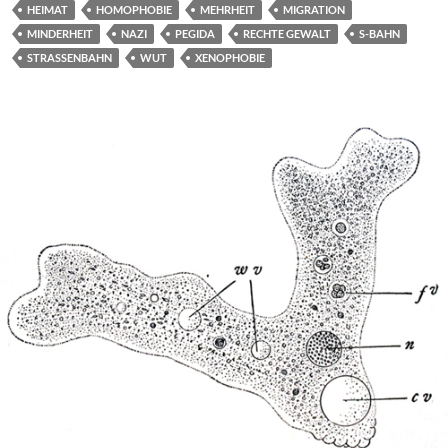
HEIMAT
HOMOPHOBIE
MEHRHEIT
MIGRATION
MINDERHEIT
NAZI
PEGIDA
RECHTE GEWALT
S-BAHN
STRASSENBAHN
WUT
XENOPHOBIE