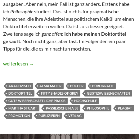
ausgaben. Aber nein, mein Fall ist ganz anders. Erstens habe
ich
Philosophie
studiert. Das ist nichts für pragmatische
Menschen, die ihre Adelstitel aus politischem Kalkül um einen
Doktortitel erweitern wollen. Da ist Jura besser geeignet.
Zweitens sage ich
ganz offen
:
Ich habe meinen Doktortitel
gekauft.
Noch nicht ganz, aber fast. Im Folgenden ein paar
Tipps für die, die es mir nachtun möchten.
Wie kaufe ich mir einen Doktortitel?
weiterlesen
→
AKADEMISCH
ALMA MATER
BÜCHER
BÜROKRATIE
DOKTORTITEL
FIFTY SHADES OF GREY
GEISTESWISSENSCHAFTEN
GUTE WISSENSCHAFTLICHE PRAXIS
HOCHSCHULE
MARTHA STUART
PASSIERSCHEIN A 38
PHILOSOPHIE
PLAGIAT
PROMOTION
PUBLIZIEREN
VERLAG