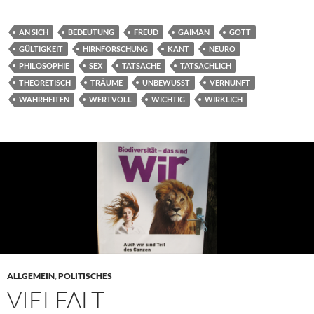
AN SICH
BEDEUTUNG
FREUD
GAIMAN
GOTT
GÜLTIGKEIT
HIRNFORSCHUNG
KANT
NEURO
PHILOSOPHIE
SEX
TATSACHE
TATSÄCHLICH
THEORETISCH
TRÄUME
UNBEWUSST
VERNUNFT
WAHRHEITEN
WERTVOLL
WICHTIG
WIRKLICH
ALLGEMEIN
,
POLITISCHES
VIELFALT