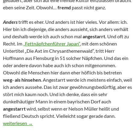
gedauert, aber sich auf eine fremde Kultur einzulassen braucht
eben seine Zeit. Obwohl…
fremd
passt nicht ganz.
Anders
trifft es eher. Und anders ist hier vieles. Vor allem: ich.
Hier bin ich diejenige, die anders aussieht, sich anders verhält
und deshalb werde ich auch schon mal
angestarrt.
Und oft zu
Recht. Im
„Fettnäpfchenführer Japan“
, mit dem schönen
Untertitel „Die Axt im Chrysanthemenwald“, tritt Herr
Hoffmann aus Flensburg in 51 solcher Näpfchen. Und das ein
oder andere davon habe auch ich schon mitgenommen.
Obwohl die Menschen hier dann eher höflich bis betreten
weg- als hinsehen
. Angestarrt werde ich meistens einfach, weil
ich anders aussehe. Das ist zwar gewöhnungsbedürftig, aber es
stört mich kaum noch. Und ich denke, dass ein sehr
dunkelhäutiger Mann in einem bayrischen Dorf auch
angestarrt
wird, selbst wenn er Nelson Müller heißt und
fließend Deutsch spricht. Vielleicht sogar gerade dann.
Empörung mal anders
weiterlesen
→