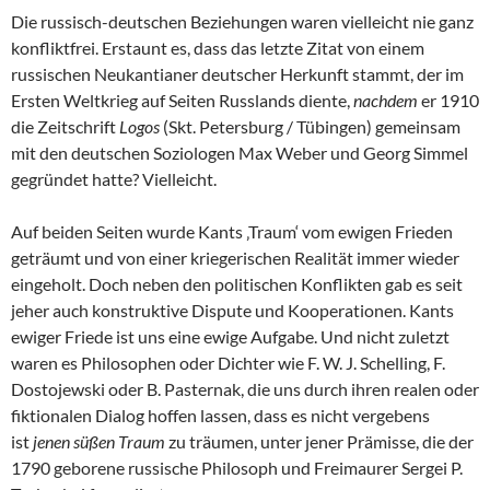
Die russisch-deutschen Beziehungen waren vielleicht nie ganz
konfliktfrei. Erstaunt es, dass das letzte Zitat von einem
russischen Neukantianer deutscher Herkunft stammt, der im
Ersten Weltkrieg auf Seiten Russlands diente,
nachdem
er 1910
die Zeitschrift
Logos
(Skt. Petersburg / Tübingen) gemeinsam
mit den deutschen Soziologen Max Weber und Georg Simmel
gegründet hatte? Vielleicht.
Auf beiden Seiten wurde Kants ‚Traum‘ vom ewigen Frieden
geträumt und von einer kriegerischen Realität immer wieder
eingeholt. Doch neben den politischen Konflikten gab es seit
jeher auch konstruktive Dispute und Kooperationen. Kants
ewiger Friede ist uns eine ewige Aufgabe. Und nicht zuletzt
waren es Philosophen oder Dichter wie F. W. J. Schelling, F.
Dostojewski oder B. Pasternak, die uns durch ihren realen oder
fiktionalen Dialog hoffen lassen, dass es nicht vergebens
ist
jenen süßen Traum
zu träumen, unter jener Prämisse, die der
1790 geborene russische Philosoph und Freimaurer Sergei P.