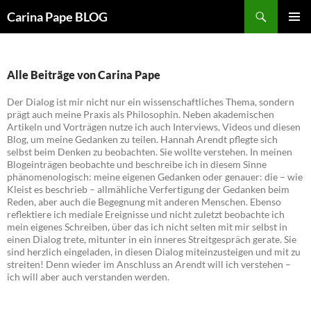
Suchen
Carina Pape BLOG
ZUM
PRIMÄR
INHALT
MENÜ
SPRINGEN
Alle Beiträge von Carina Pape
Der Dialog ist mir nicht nur ein wissenschaftliches Thema, sondern
prägt auch meine Praxis als Philosophin. Neben akademischen
Artikeln und Vorträgen nutze ich auch Interviews, Videos und diesen
Blog, um meine Gedanken zu teilen. Hannah Arendt pflegte sich
selbst beim Denken zu beobachten. Sie wollte verstehen. In meinen
Blogeinträgen beobachte und beschreibe ich in diesem Sinne
phänomenologisch: meine eigenen Gedanken oder genauer: die – wie
Kleist es beschrieb – allmähliche Verfertigung der Gedanken beim
Reden, aber auch die Begegnung mit anderen Menschen. Ebenso
reflektiere ich mediale Ereignisse und nicht zuletzt beobachte ich
mein eigenes Schreiben, über das ich nicht selten mit mir selbst in
einen Dialog trete, mitunter in ein inneres Streitgespräch gerate. Sie
sind herzlich eingeladen, in diesen Dialog miteinzusteigen und mit zu
streiten! Denn wieder im Anschluss an Arendt will ich verstehen –
ich will aber auch verstanden werden.