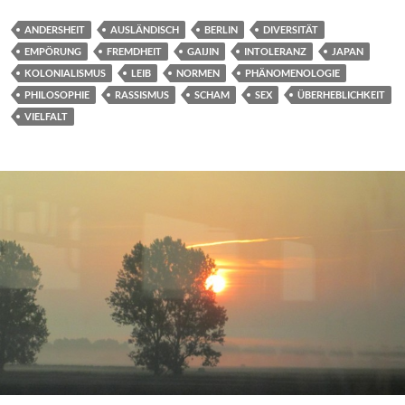
ANDERSHEIT
AUSLÄNDISCH
BERLIN
DIVERSITÄT
EMPÖRUNG
FREMDHEIT
GAIJIN
INTOLERANZ
JAPAN
KOLONIALISMUS
LEIB
NORMEN
PHÄNOMENOLOGIE
PHILOSOPHIE
RASSISMUS
SCHAM
SEX
ÜBERHEBLICHKEIT
VIELFALT