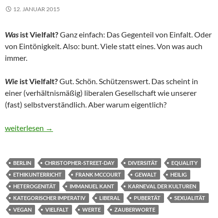
12. JANUAR 2015
Was
ist Vielfalt?
Ganz einfach: Das Gegenteil von Einfalt. Oder
von Eintönigkeit. Also: bunt. Viele statt eines. Von was auch
immer.
Wie
ist Vielfalt?
Gut. Schön. Schützenswert. Das scheint in
einer (verhältnismäßig) liberalen Gesellschaft wie unserer
(fast) selbstverständlich. Aber warum eigentlich?
Vielfalt
weiterlesen
→
BERLIN
CHRISTOPHER-STREET-DAY
DIVERSITÄT
EQUALITY
ETHIKUNTERRICHT
FRANK MCCOURT
GEWALT
HEILIG
HETEROGENITÄT
IMMANUEL KANT
KARNEVAL DER KULTUREN
KATEGORISCHER IMPERATIV
LIBERAL
PUBERTÄT
SEXUALITÄT
VEGAN
VIELFALT
WERTE
ZAUBERWORTE