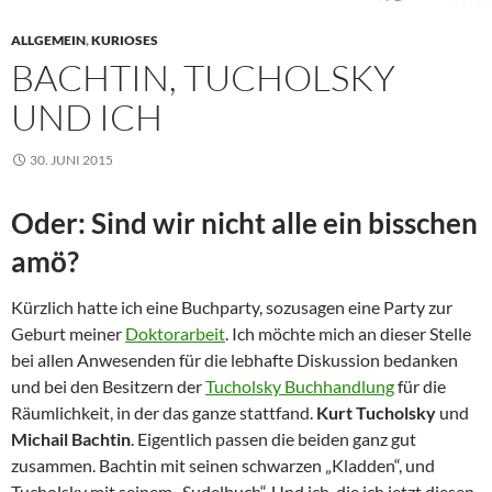
ALLGEMEIN
,
KURIOSES
BACHTIN, TUCHOLSKY
UND ICH
30. JUNI 2015
Oder: Sind wir nicht alle ein bisschen
amö?
Kürzlich hatte ich eine Buchparty, sozusagen eine Party zur
Geburt meiner
Doktorarbeit
. Ich möchte mich an dieser Stelle
bei allen Anwesenden für die lebhafte Diskussion bedanken
und bei den Besitzern der
Tucholsky Buchhandlung
für die
Räumlichkeit, in der das ganze stattfand.
Kurt Tucholsky
und
Michail Bachtin
. Eigentlich passen die beiden ganz gut
zusammen. Bachtin mit seinen schwarzen „Kladden“, und
Tucholsky mit seinem „Sudelbuch“. Und ich, die ich jetzt diesen