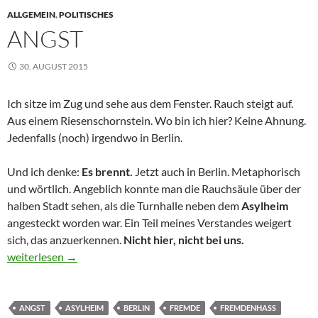
ALLGEMEIN
,
POLITISCHES
ANGST
30. AUGUST 2015
Ich sitze im Zug und sehe aus dem Fenster. Rauch steigt auf.
Aus einem Riesenschornstein. Wo bin ich hier? Keine Ahnung.
Jedenfalls (noch) irgendwo in Berlin.
Und ich denke:
Es brennt.
Jetzt auch in Berlin. Metaphorisch
und wörtlich. Angeblich konnte man die Rauchsäule über der
halben Stadt sehen, als die Turnhalle neben dem
Asylheim
angesteckt worden war. Ein Teil meines Verstandes weigert
sich, das anzuerkennen.
Nicht hier, nicht bei uns.
Angst
weiterlesen
→
ANGST
ASYLHEIM
BERLIN
FREMDE
FREMDENHASS