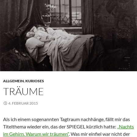
ALLGEMEIN
,
KURIOSES
TRÄUME
4. FEBRUAR 2015
Als ich einem sogenannten Tagtraum nachhänge, fällt mir das
Titelthema wieder ein, das der SPIEGEL kürzlich hatte:
„Nachts
im Gehirn. Warum wir träumen“
. Was mir einfiel war nicht der