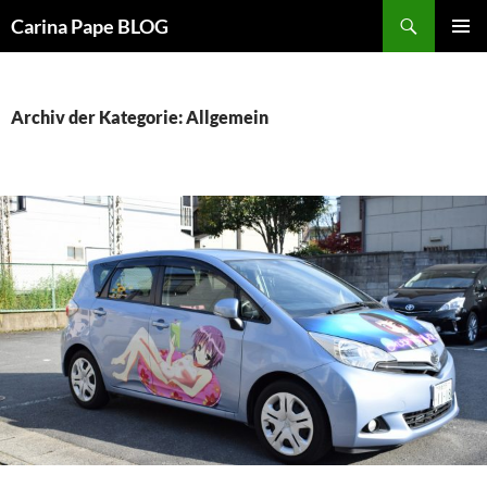
Suchen
Carina Pape BLOG
ZUM
PRIMÄR
INHALT
MENÜ
SPRINGEN
Archiv der Kategorie: Allgemein