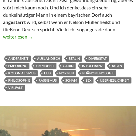
ich anders aussehe. Das ist zwar gewöhnungsbedürftig, aber es
stört mich kaum noch. Und ich denke, dass ein sehr
dunkelhäutiger Mann in einem bayrischen Dorf auch
angestarrt
wird, selbst wenn er Nelson Müller heißt und
fließend Deutsch spricht. Vielleicht sogar gerade dann.
Empörung mal anders
weiterlesen
→
ANDERSHEIT
AUSLÄNDISCH
BERLIN
DIVERSITÄT
EMPÖRUNG
FREMDHEIT
GAIJIN
INTOLERANZ
JAPAN
KOLONIALISMUS
LEIB
NORMEN
PHÄNOMENOLOGIE
PHILOSOPHIE
RASSISMUS
SCHAM
SEX
ÜBERHEBLICHKEIT
VIELFALT