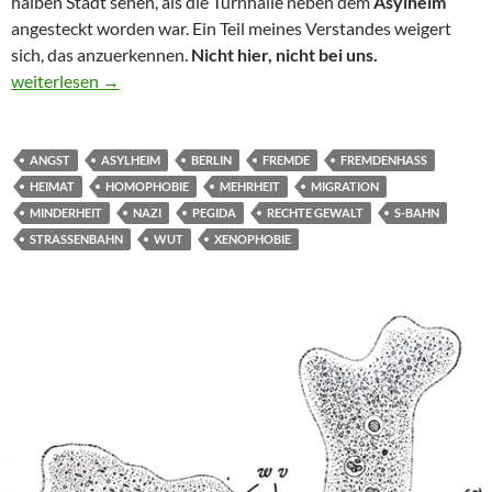
halben Stadt sehen, als die Turnhalle neben dem
Asylheim
angesteckt worden war. Ein Teil meines Verstandes weigert
sich, das anzuerkennen.
Nicht hier, nicht bei uns.
Angst
weiterlesen
→
ANGST
ASYLHEIM
BERLIN
FREMDE
FREMDENHASS
HEIMAT
HOMOPHOBIE
MEHRHEIT
MIGRATION
MINDERHEIT
NAZI
PEGIDA
RECHTE GEWALT
S-BAHN
STRASSENBAHN
WUT
XENOPHOBIE