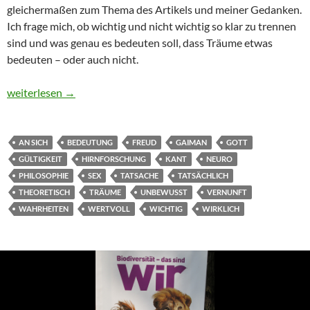
gleichermaßen zum Thema des Artikels und meiner Gedanken.
Ich frage mich, ob wichtig und nicht wichtig so klar zu trennen
sind und was genau es bedeuten soll, dass Träume etwas
bedeuten – oder auch nicht.
Träume
weiterlesen
→
AN SICH
BEDEUTUNG
FREUD
GAIMAN
GOTT
GÜLTIGKEIT
HIRNFORSCHUNG
KANT
NEURO
PHILOSOPHIE
SEX
TATSACHE
TATSÄCHLICH
THEORETISCH
TRÄUME
UNBEWUSST
VERNUNFT
WAHRHEITEN
WERTVOLL
WICHTIG
WIRKLICH