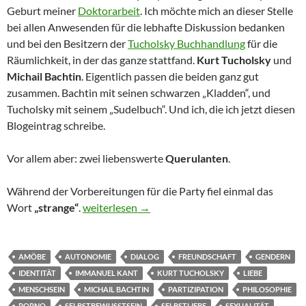
Geburt meiner
Doktorarbeit
. Ich möchte mich an dieser Stelle
bei allen Anwesenden für die lebhafte Diskussion bedanken
und bei den Besitzern der
Tucholsky Buchhandlung
für die
Räumlichkeit, in der das ganze stattfand.
Kurt Tucholsky
und
Michail Bachtin
. Eigentlich passen die beiden ganz gut
zusammen. Bachtin mit seinen schwarzen „Kladden“, und
Tucholsky mit seinem „Sudelbuch“. Und ich, die ich jetzt diesen
Blogeintrag schreibe.
Vor allem aber: zwei liebenswerte
Querulanten
.
Während der Vorbereitungen für die Party fiel einmal das
Bachtin, Tucholsky und ich
Wort
„strange“
.
weiterlesen
→
AMÖBE
AUTONOMIE
DIALOG
FREUNDSCHAFT
GENDERN
IDENTITÄT
IMMANUEL KANT
KURT TUCHOLSKY
LIEBE
MENSCHSEIN
MICHAIL BACHTIN
PARTIZIPATION
PHILOSOPHIE
PORNO
SELBSTBEWUSSTSEIN
SELBSTLIEBE
SEXUALITÄT