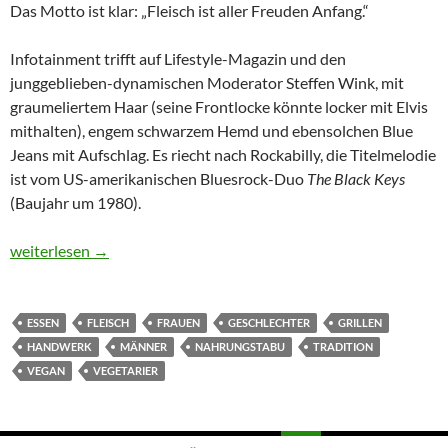
Das Motto ist klar: „Fleisch ist aller Freuden Anfang.“
Infotainment trifft auf Lifestyle-Magazin und den
junggeblieben-dynamischen Moderator Steffen Wink, mit
graumeliertem Haar (seine Frontlocke könnte locker mit Elvis
mithalten), engem schwarzem Hemd und ebensolchen Blue
Jeans mit Aufschlag. Es riecht nach Rockabilly, die Titelmelodie
ist vom US-amerikanischen Bluesrock-Duo
The Black Keys
(Baujahr um 1980).
BEEF!
weiterlesen
→
ESSEN
FLEISCH
FRAUEN
GESCHLECHTER
GRILLEN
HANDWERK
MÄNNER
NAHRUNGSTABU
TRADITION
VEGAN
VEGETARIER