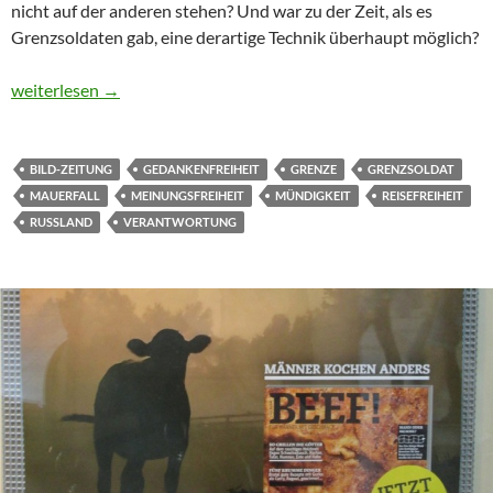
nicht auf der anderen stehen? Und war zu der Zeit, als es
Grenzsoldaten gab, eine derartige Technik überhaupt möglich?
Grenzen
weiterlesen
→
BILD-ZEITUNG
GEDANKENFREIHEIT
GRENZE
GRENZSOLDAT
MAUERFALL
MEINUNGSFREIHEIT
MÜNDIGKEIT
REISEFREIHEIT
RUSSLAND
VERANTWORTUNG