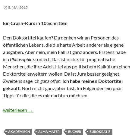
8. MAI 2015
Ein Crash-Kurs in 10 Schritten
Den Doktortitel kaufen? Da denken wir an Personen des
öffentlichen Lebens, die die harte Arbeit anderer als eigene
ausgaben. Aber nein, mein Fall ist ganz anders. Erstens habe
ich
Philosophie
studiert. Das ist nichts für pragmatische
Menschen, die ihre Adelstitel aus politischem Kalkül um einen
Doktortitel erweitern wollen. Da ist Jura besser geeignet.
Zweitens sage ich
ganz offen
:
Ich habe meinen Doktortitel
gekauft.
Noch nicht ganz, aber fast. Im Folgenden ein paar
Tipps für die, die es mir nachtun möchten.
Wie kaufe ich mir einen Doktortitel?
weiterlesen
→
AKADEMISCH
ALMA MATER
BÜCHER
BÜROKRATIE