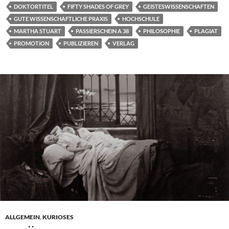
DOKTORTITEL
FIFTY SHADES OF GREY
GEISTESWISSENSCHAFTEN
GUTE WISSENSCHAFTLICHE PRAXIS
HOCHSCHULE
MARTHA STUART
PASSIERSCHEIN A 38
PHILOSOPHIE
PLAGIAT
PROMOTION
PUBLIZIEREN
VERLAG
ALLGEMEIN
,
KURIOSES