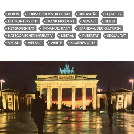
BERLIN
CHRISTOPHER-STREET-DAY
DIVERSITÄT
EQUALITY
ETHIKUNTERRICHT
FRANK MCCOURT
GEWALT
HEILIG
HETEROGENITÄT
IMMANUEL KANT
KARNEVAL DER KULTUREN
KATEGORISCHER IMPERATIV
LIBERAL
PUBERTÄT
SEXUALITÄT
VEGAN
VIELFALT
WERTE
ZAUBERWORTE