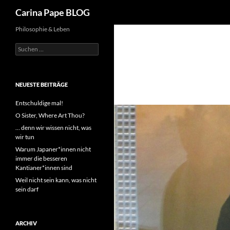
Suchen
Carina Pape BLOG
Philosophie & Leben
Suchen
nach:
NEUESTE BEITRÄGE
Entschuldige mal!
O Sister, Where Art Thou?
… denn wir wissen nicht, was
wir tun
Warum Japaner*innen nicht
immer die besseren
Kantianer*innen sind
Weil nicht sein kann, was nicht
sein darf
ARCHIV