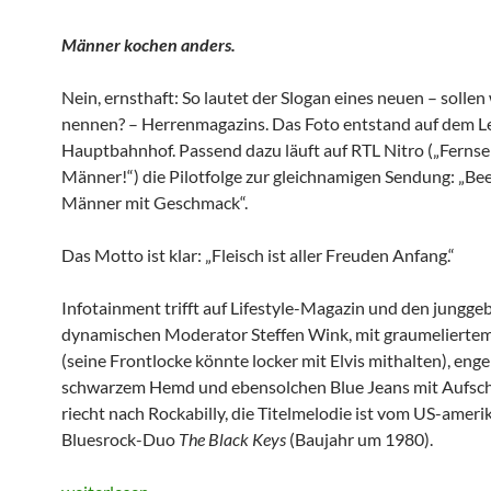
Männer kochen anders.
Nein, ernsthaft: So lautet der Slogan eines neuen – sollen 
nennen? – Herrenmagazins. Das Foto entstand auf dem Le
Hauptbahnhof. Passend dazu läuft auf RTL Nitro („Fernse
Männer!“) die Pilotfolge zur gleichnamigen Sendung: „Bee
Männer mit Geschmack“.
Das Motto ist klar: „Fleisch ist aller Freuden Anfang.“
Infotainment trifft auf Lifestyle-Magazin und den jungge
dynamischen Moderator Steffen Wink, mit graumelierte
(seine Frontlocke könnte locker mit Elvis mithalten), eng
schwarzem Hemd und ebensolchen Blue Jeans mit Aufsch
riecht nach Rockabilly, die Titelmelodie ist vom US-amer
Bluesrock-Duo
The Black Keys
(Baujahr um 1980).
BEEF!