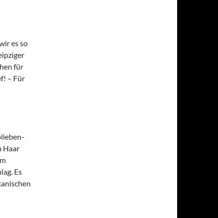
wir es so
ipziger
hen für
f! – Für
blieben-
m Haar
em
lag. Es
ikanischen