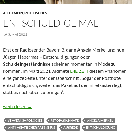
ALLGEMEIN
,
POLITISCHES
ENTSCHULDIGE MAL!
3. MAI 2021
Erst der Radiosender Bayern 3, dann Angela Merkel und nun
Jürgen Habermas – Entschuldigungen oder
Schuldeingeständnisse
scheinen momentan in Mode zu
kommen. Im März 2021 widmete
DIE ZEIT
diesem Phänomen
eine ganze Seite unter der Überschrift „Sogar der Postbote
entschuldigt sich, weil er das Paket auf den Briefkasten legt,
statt es nach oben zu bringen“.
Entschuldige mal!
weiterlesen
→
#BAYERN3APOLOGIZE
#STOPASIANHATE
ANGELA MERKEL
ANTI-ASIATISCHER RASSISMUS
AUSREDE
ENTSCHULDIGUNG