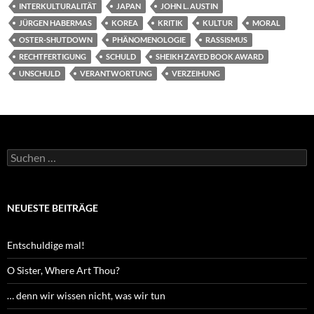
INTERKULTURALITÄT
JAPAN
JOHN L. AUSTIN
JÜRGEN HABERMAS
KOREA
KRITIK
KULTUR
MORAL
OSTER-SHUTDOWN
PHÄNOMENOLOGIE
RASSISMUS
RECHTFERTIGUNG
SCHULD
SHEIKH ZAYED BOOK AWARD
UNSCHULD
VERANTWORTUNG
VERZEIHUNG
Suchen
nach:
NEUESTE BEITRÄGE
Entschuldige mal!
O Sister, Where Art Thou?
… denn wir wissen nicht, was wir tun