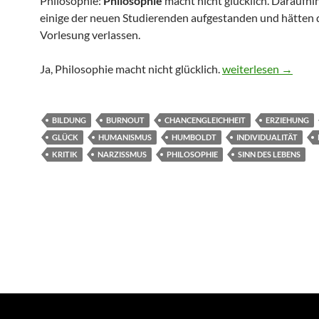
Philosophie:
Philosophie
macht nicht glücklich. Daraufhi
einige der neuen Studierenden aufgestanden und hätten 
Vorlesung verlassen.
Macht Bildung glück
Ja, Philosophie macht nicht glücklich.
weiterlesen
→
BILDUNG
BURNOUT
CHANCENGLEICHHEIT
ERZIEHUNG
GLÜCK
HUMANISMUS
HUMBOLDT
INDIVIDUALITÄT
KRITIK
NARZISSMUS
PHILOSOPHIE
SINN DES LEBENS