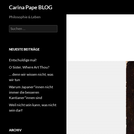
Suchen
Carina Pape BLOG
Philosophie & Leben
Suchen
nach:
NEUESTE BEITRÄGE
Entschuldige mal!
O Sister, Where Art Thou?
… denn wir wissen nicht, was
wir tun
Warum Japaner*innen nicht
immer die besseren
Kantianer*innen sind
Weil nicht sein kann, was nicht
sein darf
ARCHIV