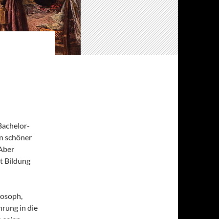
 Bachelor-
n schöner
 Aber
ht Bildung
losoph,
hrung in die