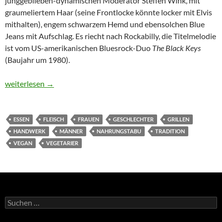
junggeblieben-dynamischen Moderator Steffen Wink, mit
graumeliertem Haar (seine Frontlocke könnte locker mit Elvis
mithalten), engem schwarzem Hemd und ebensolchen Blue
Jeans mit Aufschlag. Es riecht nach Rockabilly, die Titelmelodie
ist vom US-amerikanischen Bluesrock-Duo
The Black Keys
(Baujahr um 1980).
BEEF!
weiterlesen
→
ESSEN
FLEISCH
FRAUEN
GESCHLECHTER
GRILLEN
HANDWERK
MÄNNER
NAHRUNGSTABU
TRADITION
VEGAN
VEGETARIER
Suchen
nach: