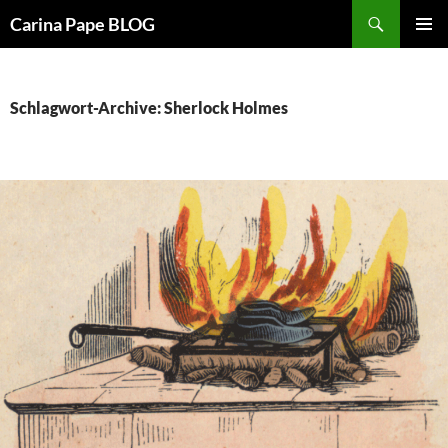
Suchen
Carina Pape BLOG
ZUM
PRIMÄR
INHALT
MENÜ
SPRINGEN
Schlagwort-Archive: Sherlock Holmes