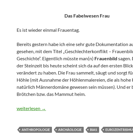
Das Fabelwesen Frau
Es ist wieder einmal Frauentag.
Bereits gestern habe ich eine sehr gute Dokumentation au
gesehen, mit dem Titel „Geschlechterkonflikt – Frauenbil
Geschichte“. Eigentlich müsste man(n)
Frauenbild
sagen.
der Steinzeit bis heute scheint sich da auf den ersten Blic
verändert zu haben. Die Frau sammelt, säugt und sorgt fü
Höhle (mit Ausnahme der Höhlenmalereien, die als hohe
natürlich Männerdomäne gewesen sein müssen). Und er b
Brötchen bzw. das Mammut heim.
Weil nicht sein kann, was nicht sein darf
weiterlesen
→
ANTHROPOLOGIE
ARCHÄOLOGIE
BIAS
EUROZENTRISMU