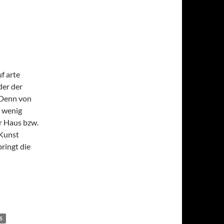
f arte
der der
 Denn von
k wenig
r Haus bzw.
 Kunst
ringt die
S