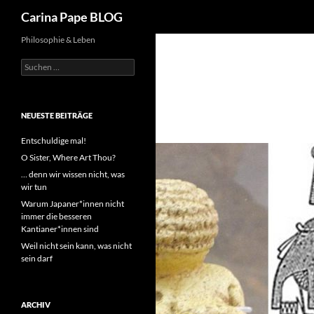
Suchen
Carina Pape BLOG
Philosophie & Leben
Suchen
nach:
NEUESTE BEITRÄGE
Entschuldige mal!
O Sister, Where Art Thou?
… denn wir wissen nicht, was
wir tun
Warum Japaner*innen nicht
immer die besseren
Kantianer*innen sind
Weil nicht sein kann, was nicht
sein darf
ARCHIV