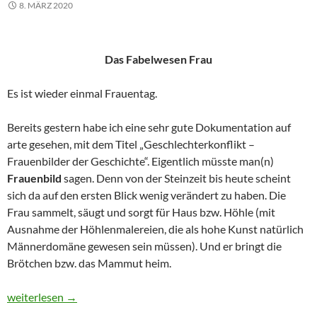
8. MÄRZ 2020
Das Fabelwesen Frau
Es ist wieder einmal Frauentag.
Bereits gestern habe ich eine sehr gute Dokumentation auf
arte gesehen, mit dem Titel „Geschlechterkonflikt –
Frauenbilder der Geschichte“. Eigentlich müsste man(n)
Frauenbild
sagen. Denn von der Steinzeit bis heute scheint
sich da auf den ersten Blick wenig verändert zu haben. Die
Frau sammelt, säugt und sorgt für Haus bzw. Höhle (mit
Ausnahme der Höhlenmalereien, die als hohe Kunst natürlich
Männerdomäne gewesen sein müssen). Und er bringt die
Brötchen bzw. das Mammut heim.
Weil nicht sein kann, was nicht sein darf
weiterlesen
→