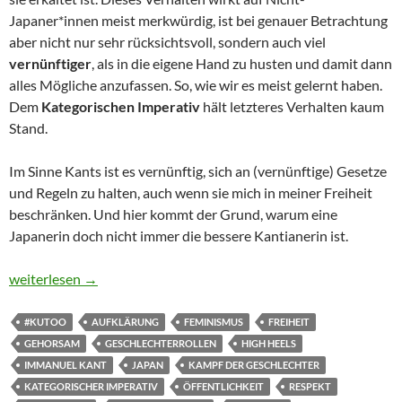
Japaner*innen meist merkwürdig, ist bei genauer Betrachtung
aber nicht nur sehr rücksichtsvoll, sondern auch viel
vernünftiger
, als in die eigene Hand zu husten und damit dann
alles Mögliche anzufassen. So, wie wir es meist gelernt haben.
Dem
Kategorischen Imperativ
hält letzteres Verhalten kaum
Stand.
Im Sinne Kants ist es vernünftig, sich an (vernünftige) Gesetze
und Regeln zu halten, auch wenn sie mich in meiner Freiheit
beschränken. Und hier kommt der Grund, warum eine
Japanerin doch nicht immer die bessere Kantianerin ist.
Warum Japaner*innen nicht immer die besseren Kantianer*inne
weiterlesen
→
#KUTOO
AUFKLÄRUNG
FEMINISMUS
FREIHEIT
GEHORSAM
GESCHLECHTERROLLEN
HIGH HEELS
IMMANUEL KANT
JAPAN
KAMPF DER GESCHLECHTER
KATEGORISCHER IMPERATIV
ÖFFENTLICHKEIT
RESPEKT