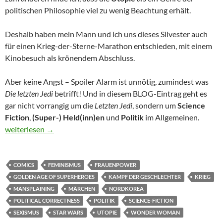
politischen Philosophie viel zu wenig Beachtung erhält.
Deshalb haben mein Mann und ich uns dieses Silvester auch
für einen Krieg-der-Sterne-Marathon entschieden, mit einem
Kinobesuch als krönendem Abschluss.
Aber keine Angst – Spoiler Alarm ist unnötig, zumindest was
Die letzten Jedi
betrifft! Und in diesem BLOG-Eintrag geht es
gar nicht vorrangig um die
Letzten Jedi
, sondern um
Science
Fiction
,
(Super-) Held(inn)en
und
Politik
im Allgemeinen.
Krieg (der Sterne)
weiterlesen
→
COMICS
FEMINISMUS
FRAUENPOWER
GOLDEN AGE OF SUPERHEROES
KAMPF DER GESCHLECHTER
KRIEG
MANSPLAINING
MÄRCHEN
NORDKOREA
POLITICAL CORRECTNESS
POLITIK
SCIENCE-FICTION
SEXISMUS
STAR WARS
UTOPIE
WONDER WOMAN