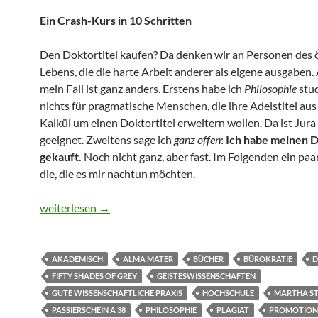
Ein Crash-Kurs in 10 Schritten
Den Doktortitel kaufen? Da denken wir an Personen des ö
Lebens, die die harte Arbeit anderer als eigene ausgaben. 
mein Fall ist ganz anders. Erstens habe ich
Philosophie
stud
nichts für pragmatische Menschen, die ihre Adelstitel aus
Kalkül um einen Doktortitel erweitern wollen. Da ist Jura
geeignet. Zweitens sage ich
ganz offen
:
Ich habe meinen D
gekauft.
Noch nicht ganz, aber fast. Im Folgenden ein paar
die, die es mir nachtun möchten.
Wie kaufe ich mir einen Doktortitel?
weiterlesen
→
AKADEMISCH
ALMA MATER
BÜCHER
BÜROKRATIE
D
FIFTY SHADES OF GREY
GEISTESWISSENSCHAFTEN
GUTE WISSENSCHAFTLICHE PRAXIS
HOCHSCHULE
MARTHA S
PASSIERSCHEIN A 38
PHILOSOPHIE
PLAGIAT
PROMOTION