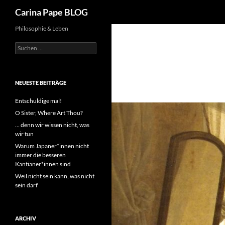
Suchen
Carina Pape BLOG
Philosophie & Leben
Suchen
nach:
NEUESTE BEITRÄGE
Entschuldige mal!
O Sister, Where Art Thou?
… denn wir wissen nicht, was
wir tun
Warum Japaner*innen nicht
immer die besseren
Kantianer*innen sind
Weil nicht sein kann, was nicht
sein darf
ARCHIV