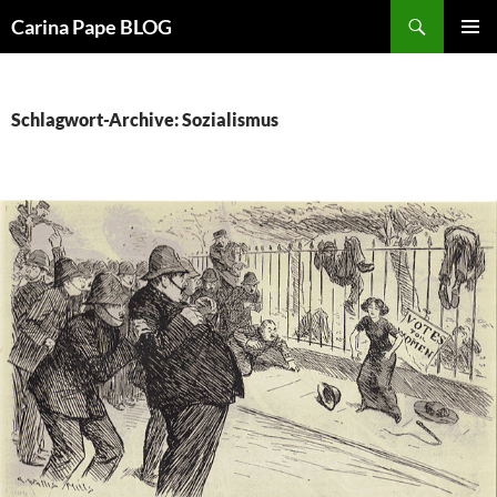
Suchen
Carina Pape BLOG
ZUM
PRIMÄR
INHALT
MENÜ
SPRINGEN
Schlagwort-Archive: Sozialismus