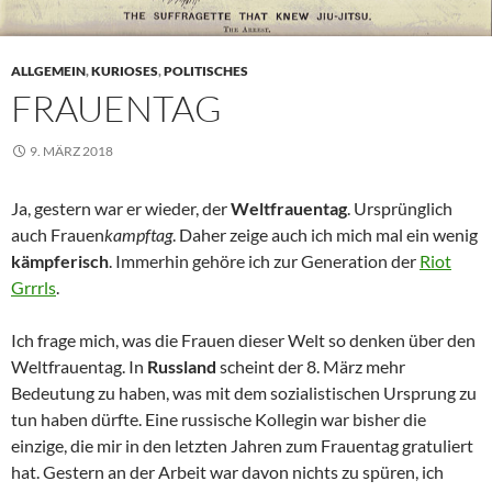
ALLGEMEIN
,
KURIOSES
,
POLITISCHES
FRAUENTAG
9. MÄRZ 2018
Ja, gestern war er wieder, der
Weltfrauentag
. Ursprünglich
auch Frauen
kampftag
. Daher zeige auch ich mich mal ein wenig
kämpferisch
. Immerhin gehöre ich zur Generation der
Riot
Grrrls
.
Ich frage mich, was die Frauen dieser Welt so denken über den
Weltfrauentag. In
Russland
scheint der 8. März mehr
Bedeutung zu haben, was mit dem sozialistischen Ursprung zu
tun haben dürfte. Eine russische Kollegin war bisher die
einzige, die mir in den letzten Jahren zum Frauentag gratuliert
hat. Gestern an der Arbeit war davon nichts zu spüren, ich