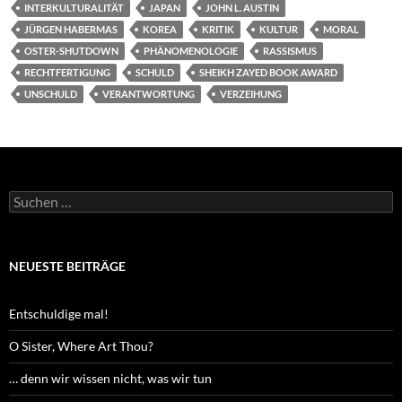
INTERKULTURALITÄT
JAPAN
JOHN L. AUSTIN
JÜRGEN HABERMAS
KOREA
KRITIK
KULTUR
MORAL
OSTER-SHUTDOWN
PHÄNOMENOLOGIE
RASSISMUS
RECHTFERTIGUNG
SCHULD
SHEIKH ZAYED BOOK AWARD
UNSCHULD
VERANTWORTUNG
VERZEIHUNG
Suchen
nach:
NEUESTE BEITRÄGE
Entschuldige mal!
O Sister, Where Art Thou?
… denn wir wissen nicht, was wir tun