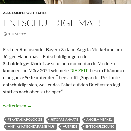
ALLGEMEIN
,
POLITISCHES
ENTSCHULDIGE MAL!
3. MAI 2021
Erst der Radiosender Bayern 3, dann Angela Merkel und nun
Jürgen Habermas – Entschuldigungen oder
Schuldeingeständnisse
scheinen momentan in Mode zu
kommen. Im März 2021 widmete
DIE ZEIT
diesem Phänomen
eine ganze Seite unter der Überschrift „Sogar der Postbote
entschuldigt sich, weil er das Paket auf den Briefkasten legt,
statt es nach oben zu bringen“.
Entschuldige mal!
weiterlesen
→
#BAYERN3APOLOGIZE
#STOPASIANHATE
ANGELA MERKEL
ANTI-ASIATISCHER RASSISMUS
AUSREDE
ENTSCHULDIGUNG