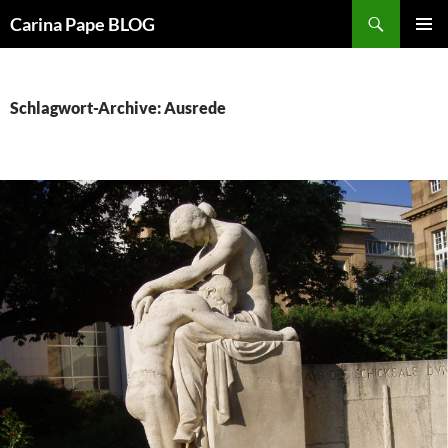
Suchen
Carina Pape BLOG
ZUM
PRIMÄR
INHALT
MENÜ
SPRINGEN
Schlagwort-Archive: Ausrede