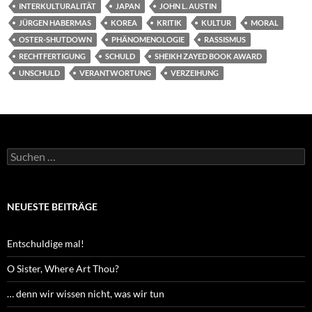
INTERKULTURALITÄT
JAPAN
JOHN L. AUSTIN
JÜRGEN HABERMAS
KOREA
KRITIK
KULTUR
MORAL
OSTER-SHUTDOWN
PHÄNOMENOLOGIE
RASSISMUS
RECHTFERTIGUNG
SCHULD
SHEIKH ZAYED BOOK AWARD
UNSCHULD
VERANTWORTUNG
VERZEIHUNG
Suchen
nach:
NEUESTE BEITRÄGE
Entschuldige mal!
O Sister, Where Art Thou?
… denn wir wissen nicht, was wir tun