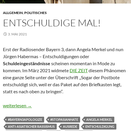
ALLGEMEIN
,
POLITISCHES
ENTSCHULDIGE MAL!
3. MAI 2021
Erst der Radiosender Bayern 3, dann Angela Merkel und nun
Jürgen Habermas – Entschuldigungen oder
Schuldeingeständnisse
scheinen momentan in Mode zu
kommen. Im März 2021 widmete
DIE ZEIT
diesem Phänomen
eine ganze Seite unter der Überschrift „Sogar der Postbote
entschuldigt sich, weil er das Paket auf den Briefkasten legt,
statt es nach oben zu bringen“.
Entschuldige mal!
weiterlesen
→
#BAYERN3APOLOGIZE
#STOPASIANHATE
ANGELA MERKEL
ANTI-ASIATISCHER RASSISMUS
AUSREDE
ENTSCHULDIGUNG