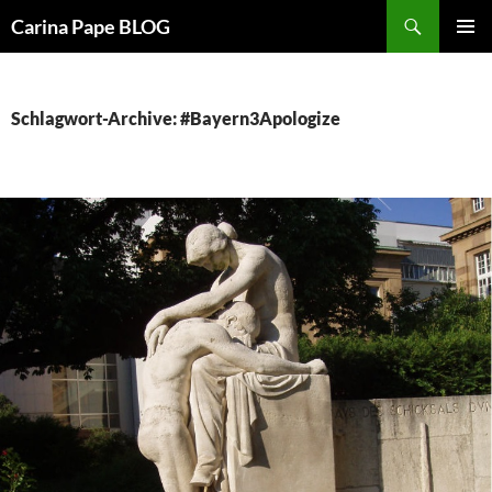
Suchen
Carina Pape BLOG
ZUM
PRIMÄR
INHALT
MENÜ
SPRINGEN
Schlagwort-Archive: #Bayern3Apologize