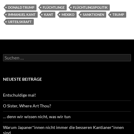
DONALD TRUMP
FLÜCHTLINGE
FLÜCHTLINGSPOLITIK
IMMANUEL KANT
KANT
MEXIKO
SANKTIONEN
TRUMP
URTEILSKRAFT
Suchen
nach:
NEUESTE BEITRÄGE
Entschuldige mal!
O Sister, Where Art Thou?
… denn wir wissen nicht, was wir tun
Warum Japaner*innen nicht immer die besseren Kantianer*innen
sind