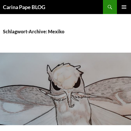
Suchen
Carina Pape BLOG
ZUM
PRIMÄR
INHALT
MENÜ
SPRINGEN
Schlagwort-Archive: Mexiko