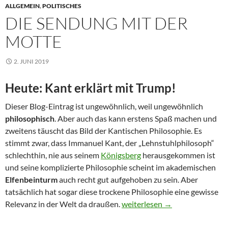
ALLGEMEIN
,
POLITISCHES
DIE SENDUNG MIT DER
MOTTE
2. JUNI 2019
Heute: Kant erklärt mit Trump!
Dieser Blog-Eintrag ist ungewöhnlich, weil ungewöhnlich
philosophisch
. Aber auch das kann erstens Spaß machen und
zweitens täuscht das Bild der Kantischen Philosophie. Es
stimmt zwar, dass Immanuel Kant, der „Lehnstuhlphilosoph“
schlechthin, nie aus seinem
Königsberg
herausgekommen ist
und seine komplizierte Philosophie scheint im akademischen
Elfenbeinturm
auch recht gut aufgehoben zu sein. Aber
tatsächlich hat sogar diese trockene Philosophie eine gewisse
Die Sendung mit der Motte
Relevanz in der Welt da draußen.
weiterlesen
→