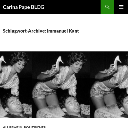
Suchen
Carina Pape BLOG
ZUM
PRIMÄR
INHALT
MENÜ
SPRINGEN
Schlagwort-Archive: Immanuel Kant
ALLGEMEIN
,
POLITISCHES