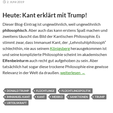
2. JUNI 2019
Heute: Kant erklärt mit Trump!
Dieser Blog-Eintrag ist ungewöhnlich, weil ungewöhnlich
philosophisch
. Aber auch das kann erstens Spaß machen und
zweitens täuscht das Bild der Kantischen Philosophie. Es
stimmt zwar, dass Immanuel Kant, der „Lehnstuhlphilosoph“
schlechthin, nie aus seinem
Königsberg
herausgekommen ist
und seine komplizierte Philosophie scheint im akademischen
Elfenbeinturm
auch recht gut aufgehoben zu sein. Aber
tatsächlich hat sogar diese trockene Philosophie eine gewisse
Die Sendung mit der Motte
Relevanz in der Welt da draußen.
weiterlesen
→
DONALD TRUMP
FLÜCHTLINGE
FLÜCHTLINGSPOLITIK
IMMANUEL KANT
KANT
MEXIKO
SANKTIONEN
TRUMP
URTEILSKRAFT