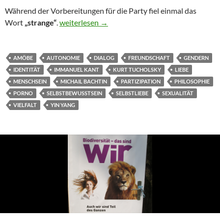
Während der Vorbereitungen für die Party fiel einmal das
Bachtin, Tucholsky und ich
Wort
„strange“
.
weiterlesen
→
AMÖBE
AUTONOMIE
DIALOG
FREUNDSCHAFT
GENDERN
IDENTITÄT
IMMANUEL KANT
KURT TUCHOLSKY
LIEBE
MENSCHSEIN
MICHAIL BACHTIN
PARTIZIPATION
PHILOSOPHIE
PORNO
SELBSTBEWUSSTSEIN
SELBSTLIEBE
SEXUALITÄT
VIELFALT
YIN YANG