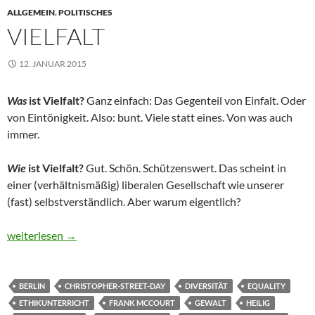
ALLGEMEIN
,
POLITISCHES
VIELFALT
12. JANUAR 2015
Was
ist Vielfalt?
Ganz einfach: Das Gegenteil von Einfalt. Oder
von Eintönigkeit. Also: bunt. Viele statt eines. Von was auch
immer.
Wie
ist Vielfalt?
Gut. Schön. Schützenswert. Das scheint in
einer (verhältnismäßig) liberalen Gesellschaft wie unserer
(fast) selbstverständlich. Aber warum eigentlich?
Vielfalt
weiterlesen
→
BERLIN
CHRISTOPHER-STREET-DAY
DIVERSITÄT
EQUALITY
ETHIKUNTERRICHT
FRANK MCCOURT
GEWALT
HEILIG