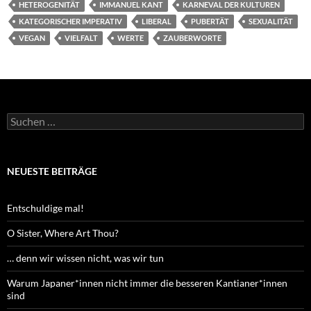
HETEROGENITÄT
IMMANUEL KANT
KARNEVAL DER KULTUREN
KATEGORISCHER IMPERATIV
LIBERAL
PUBERTÄT
SEXUALITÄT
VEGAN
VIELFALT
WERTE
ZAUBERWORTE
Suchen
nach:
NEUESTE BEITRÄGE
Entschuldige mal!
O Sister, Where Art Thou?
… denn wir wissen nicht, was wir tun
Warum Japaner*innen nicht immer die besseren Kantianer*innen
sind