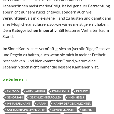
Japaner*innen meist merkwürdig, ist bei genauer Betrachtung
aber nicht nur sehr rücksichtsvoll, sondern auch viel
vernünftiger
, als in die eigene Hand zu husten und damit dann
alles Mögliche anzufassen. So, wie wir es meist gelernt haben.
Dem
Kategorischen Imperativ
hält letzteres Verhalten kaum
Stand.
Im Sinne Kants ist es vernünftig, sich an (vernünftige) Gesetze
und Regeln zu halten, auch wenn sie mich in meiner Freiheit
beschränken. Und hier kommt der Grund, warum eine
Japanerin doch nicht immer die bessere Kantianerin ist.
Warum Japaner*innen nicht immer die besseren Kantianer*inne
weiterlesen
→
#KUTOO
AUFKLÄRUNG
FEMINISMUS
FREIHEIT
GEHORSAM
GESCHLECHTERROLLEN
HIGH HEELS
IMMANUEL KANT
JAPAN
KAMPF DER GESCHLECHTER
KATEGORISCHER IMPERATIV
ÖFFENTLICHKEIT
RESPEKT