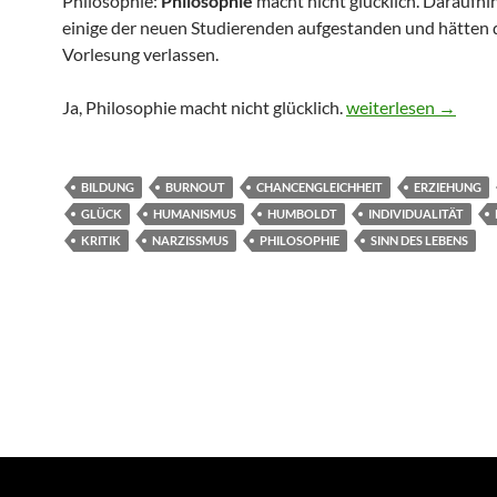
Philosophie:
Philosophie
macht nicht glücklich. Daraufhi
einige der neuen Studierenden aufgestanden und hätten 
Vorlesung verlassen.
Macht Bildung glück
Ja, Philosophie macht nicht glücklich.
weiterlesen
→
BILDUNG
BURNOUT
CHANCENGLEICHHEIT
ERZIEHUNG
GLÜCK
HUMANISMUS
HUMBOLDT
INDIVIDUALITÄT
KRITIK
NARZISSMUS
PHILOSOPHIE
SINN DES LEBENS