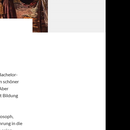
 Bachelor-
n schöner
 Aber
ht Bildung
losoph,
hrung in die