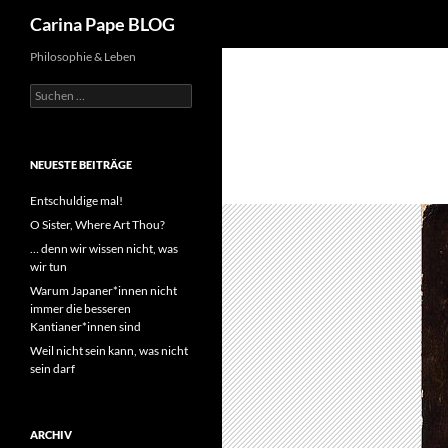
Suchen
Carina Pape BLOG
Philosophie & Leben
Suchen
nach:
NEUESTE BEITRÄGE
Entschuldige mal!
O Sister, Where Art Thou?
… denn wir wissen nicht, was
wir tun
Warum Japaner*innen nicht
immer die besseren
Kantianer*innen sind
Weil nicht sein kann, was nicht
sein darf
ARCHIV