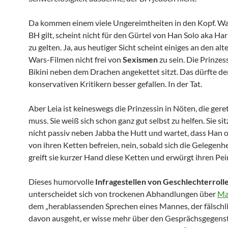
Da kommen einem viele Ungereimtheiten in den Kopf. Wa
BH gilt, scheint nicht für den Gürtel von Han Solo aka Ha
zu gelten. Ja, aus heutiger Sicht scheint einiges an den alt
Wars-Filmen nicht frei von
Sexismen
zu sein. Die Prinzess
Bikini neben dem Drachen angekettet sitzt. Das dürfte de
konservativen Kritikern besser gefallen. In der Tat.
Aber Leia ist keineswegs die Prinzessin in Nöten, die ger
muss. Sie weiß sich schon ganz gut selbst zu helfen. Sie si
nicht passiv neben Jabba the Hutt und wartet, dass Han o
von ihren Ketten befreien, nein, sobald sich die Gelegenhe
greift sie kurzer Hand diese Ketten und erwürgt ihren Pein
Dieses humorvolle
Infragestellen von Geschlechterroll
unterscheidet sich von trockenen Abhandlungen über
Ma
dem „herablassenden Sprechen eines Mannes, der fälschl
davon ausgeht, er wisse mehr über den Gesprächsgegenst