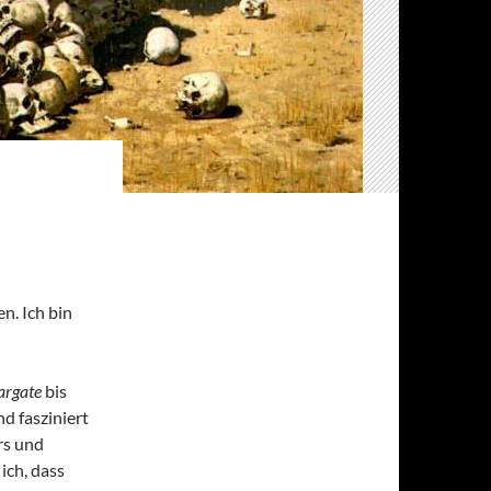
n. Ich bin
argate
bis
nd fasziniert
rs und
ich, dass