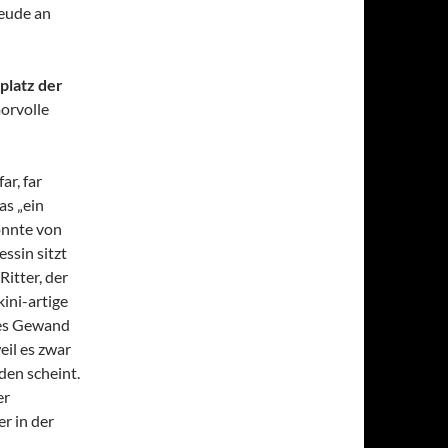
eude an
platz der
orvolle
ar, far
as „ein
önnte von
ssin sitzt
itter, der
kini-artige
ißes Gewand
eil es zwar
nden scheint.
er
er in der