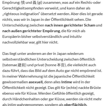
Empörung: 憤 und 義 (gi) zusammen, was auf ein Rechts-oder
Gerechtigkeitsempfinden verweist, und kann daher als
„righteous indignation“ übersetzt werden. Aber dies ist gerade
nichts, was wir in Japan in der Öffentlichkeit sehen. Die
Unterscheidung zwischen
nach innen gerichteter Scham
und
nach außen gerichteter Empörung
, die für mich als
Europäerin bisher selbstverständlich und intuitiv
nachvollziehbar war, gilt hier nicht.
Das liegt unter anderem an der in Japan wiederum
selbstverständlichen Unterscheidung zwischen öffentlich
(tatemae 建前) und privat (honne 本音), die vielleicht auch
dazu führt, dass das Bild auf dem Auto gar nicht empörend ist.
In meiner Wahrnehmung ist die japanische Öffentlichkeit
gewissermaßen
asexuell,
denn alles
Intime
wird in der
Öffentlichkeit nicht gezeigt. Das gilt für (echte) nackte Brüste
ebenso wie für Küsse. Werden Gefühle öffentlich gezeigt,
durch Händchenhalten oder gar Küsse, werden sie nicht mehr
als intim wahrgenommen, sondern als
oberflächlich,