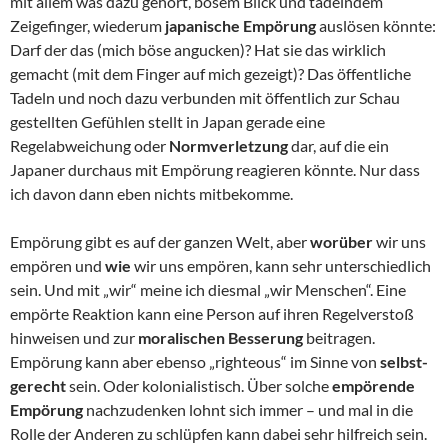
mit allem was dazu gehört, bösem Blick und tadelndem
Zeigefinger, wiederum
japanische Empörung
auslösen könnte:
Darf der das (mich böse angucken)? Hat sie das wirklich
gemacht (mit dem Finger auf mich gezeigt)? Das öffentliche
Tadeln und noch dazu verbunden mit öffentlich zur Schau
gestellten Gefühlen stellt in Japan gerade eine
Regelabweichung oder
Normverletzung
dar, auf die ein
Japaner durchaus mit Empörung reagieren könnte. Nur dass
ich davon dann eben nichts mitbekomme.
Empörung gibt es auf der ganzen Welt, aber
worüber
wir uns
empören und
wie
wir uns empören, kann sehr unterschiedlich
sein. Und mit „wir“ meine ich diesmal „wir Menschen“. Eine
empörte Reaktion kann eine Person auf ihren Regelverstoß
hinweisen und zur
moralischen Besserung
beitragen.
Empörung kann aber ebenso „righteous“ im Sinne von
selbst-
gerecht
sein. Oder kolonialistisch. Über solche
empörende
Empörung
nachzudenken lohnt sich immer – und mal in die
Rolle der Anderen zu schlüpfen kann dabei sehr hilfreich sein.