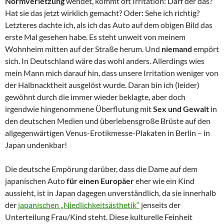
Normverletzung
wendet, kommt oft Irritation: Darf der das?
Hat sie das jetzt wirklich gemacht? Oder: Sehe ich richtig?
Letzteres dachte ich, als ich das Auto auf dem obigen Bild das
erste Mal gesehen habe. Es steht unweit von meinem
Wohnheim mitten auf der Straße herum. Und
niemand
empört
sich. In Deutschland wäre das wohl anders. Allerdings wies
mein Mann mich darauf hin, dass unsere Irritation weniger von
der Halbnacktheit ausgelöst wurde. Daran bin ich (leider)
gewöhnt durch die immer wieder beklagte, aber doch
irgendwie hingenommene Überflutung mit
Sex und Gewalt
in
den deutschen Medien und überlebensgroße Brüste auf den
allgegenwärtigen Venus-Erotikmesse-Plakaten in Berlin – in
Japan undenkbar!
Die deutsche Empörung darüber, dass die Dame auf dem
japanischen Auto
für einen Europäer
eher wie ein Kind
aussieht, ist in Japan dagegen unverständlich, da sie innerhalb
der
japanischen „Niedlichkeitsästhetik“
jenseits der
Unterteilung Frau/Kind steht. Diese kulturelle Feinheit