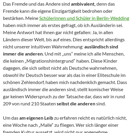
Das Fremde und das Andere sind
ambivalent,
denn das
Fremde kann die eigene Einzigartigkeit bedrohen oder
bestärken. Meine
Schülerinnen und Schüler in Berlin-Wedding
haben mich immer als erstes gefragt, ob ich Ausländerin sei.
Meine Antwort hat ihnen gar nicht gefallen: Ja, in allen
Ländern dieser Welt, bis auf eines. Dies entspricht allerdings
nicht unserer intuitiven Wahrnehmung:
ausländisch sind
immer die anderen
. Und mit „uns“ meine ich alle Menschen,
die keinen „Migrationshintergrund“ haben. Diese Kinder
dagegen, die sich selbst nicht als Deutsche wahrnehmen,
obwohl ihr Deutsch besser war als das in einer Eliteschule im
schönen Zehlendorf, haben mich nachdenklich gemacht. Dass
ausländisch immer die anderen sind, stellt komischer Weise
gar keinen Widerspruch zu der Tatsache dar, dass wir in rund
209 von rund 210 Staaten
selbst die anderen
sind.
Um das
am eigenen Leib
zu erfahren reicht es natürlich nicht,
eine Woche nach „Malle“ zu fliegen. Wer sich länger einer
fremden Kultur aussetzt, wird nicht nur angenehme