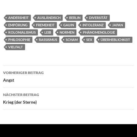
ANDERSHEIT
AUSLÄNDISCH
BERLIN
DIVERSITÄT
EMPÖRUNG
FREMDHEIT
GAIJIN
INTOLERANZ
JAPAN
KOLONIALISMUS
LEIB
NORMEN
PHÄNOMENOLOGIE
PHILOSOPHIE
RASSISMUS
SCHAM
SEX
ÜBERHEBLICHKEIT
VIELFALT
Beitrags-
VORHERIGER BEITRAG
Navigation
Angst
NÄCHSTER BEITRAG
Krieg (der Sterne)