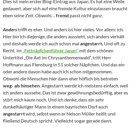
Dies ist mein erster Blog-Eintrag aus Japan. Es hat eine Weile
gedauert, aber sich auf eine fremde Kultur einzulassen braucht
eben seine Zeit. Obwohl…
fremd
passt nicht ganz.
Anders
trifft es eher. Und anders ist hier vieles. Vor allem: ich.
Hier bin ich diejenige, die anders aussieht, sich anders verhält
und deshalb werde ich auch schon mal
angestarrt.
Und oft zu
Recht. Im
„Fettnäpfchenführer Japan“
, mit dem schönen
Untertitel „Die Axt im Chrysanthemenwald“, tritt Herr
Hoffmann aus Flensburg in 51 solcher Näpfchen. Und das ein
oder andere davon habe auch ich schon mitgenommen.
Obwohl die Menschen hier dann eher höflich bis betreten
weg- als hinsehen
. Angestarrt werde ich meistens einfach, weil
ich anders aussehe. Das ist zwar gewöhnungsbedürftig, aber es
stört mich kaum noch. Und ich denke, dass ein sehr
dunkelhäutiger Mann in einem bayrischen Dorf auch
angestarrt
wird, selbst wenn er Nelson Müller heißt und
fließend Deutsch spricht. Vielleicht sogar gerade dann.