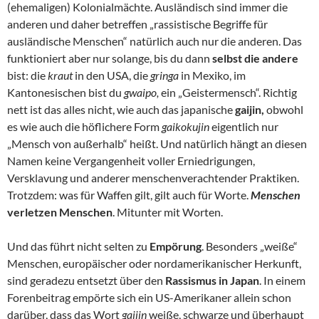
(ehemaligen) Kolonialmächte. Ausländisch sind immer die
anderen und daher betreffen „rassistische Begriffe für
ausländische Menschen“ natürlich auch nur die anderen. Das
funktioniert aber nur solange, bis du dann
selbst die andere
bist: die
kraut
in den USA, die
gringa
in Mexiko, im
Kantonesischen bist du
gwaipo,
ein „Geistermensch“. Richtig
nett ist das alles nicht, wie auch das japanische
gaijin,
obwohl
es wie auch die höflichere Form
gaikokujin
eigentlich nur
„Mensch von außerhalb“ heißt. Und natürlich hängt an diesen
Namen keine Vergangenheit voller Erniedrigungen,
Versklavung und anderer menschenverachtender Praktiken.
Trotzdem: was für Waffen gilt, gilt auch für Worte.
Menschen
verletzen Menschen
. Mitunter mit Worten.
Und das führt nicht selten zu
Empörung
. Besonders „weiße“
Menschen, europäischer oder nordamerikanischer Herkunft,
sind geradezu entsetzt über den
Rassismus in Japan
. In einem
Forenbeitrag empörte sich ein US-Amerikaner allein schon
darüber, dass das Wort
gaijin
weiße, schwarze und überhaupt