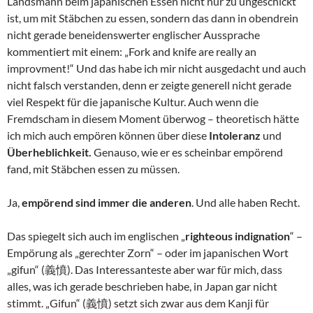
Landsmann beim japanischen Essen nicht nur zu ungeschickt
ist, um mit Stäbchen zu essen, sondern das dann in obendrein
nicht gerade beneidenswerter englischer Aussprache
kommentiert mit einem: „Fork and knife are really an
improvment!“ Und das habe ich mir nicht ausgedacht und auch
nicht falsch verstanden, denn er zeigte generell nicht gerade
viel Respekt für die japanische Kultur. Auch wenn die
Fremdscham in diesem Moment überwog – theoretisch hätte
ich mich auch empören können über diese
Intoleranz
und
Überheblichkeit.
Genauso, wie er es scheinbar empörend
fand, mit Stäbchen essen zu müssen.
Ja,
empörend sind immer die anderen
. Und alle haben Recht.
Das spiegelt sich auch im englischen „
righteous indignation
“ –
Empörung als „gerechter Zorn“ – oder im japanischen Wort
„gifun“ (義憤). Das Interessanteste aber war für mich, dass
alles, was ich gerade beschrieben habe, in Japan gar nicht
stimmt. „Gifun“ (義憤) setzt sich zwar aus dem Kanji für