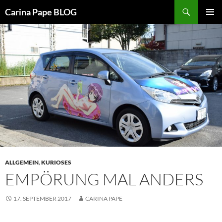
Suchen
Carina Pape BLOG
ZUM
PRIMÄR
INHALT
MENÜ
SPRINGEN
ALLGEMEIN
,
KURIOSES
EMPÖRUNG MAL ANDERS
17. SEPTEMBER 2017
CARINA PAPE