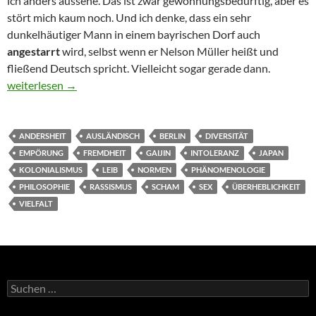
ich anders aussehe. Das ist zwar gewöhnungsbedürftig, aber es
stört mich kaum noch. Und ich denke, dass ein sehr
dunkelhäutiger Mann in einem bayrischen Dorf auch
angestarrt
wird, selbst wenn er Nelson Müller heißt und
fließend Deutsch spricht. Vielleicht sogar gerade dann.
Empörung mal anders
weiterlesen
→
ANDERSHEIT
AUSLÄNDISCH
BERLIN
DIVERSITÄT
EMPÖRUNG
FREMDHEIT
GAIJIN
INTOLERANZ
JAPAN
KOLONIALISMUS
LEIB
NORMEN
PHÄNOMENOLOGIE
PHILOSOPHIE
RASSISMUS
SCHAM
SEX
ÜBERHEBLICHKEIT
VIELFALT
Suchen
nach: