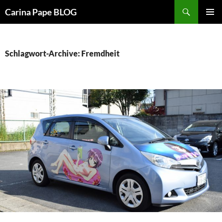
Suchen
Carina Pape BLOG
ZUM
PRIMÄR
INHALT
MENÜ
SPRINGEN
Schlagwort-Archive: Fremdheit