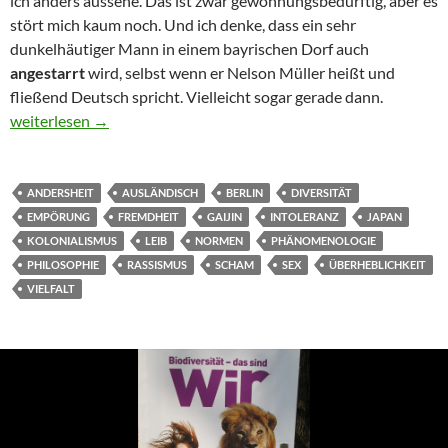
ich anders aussehe. Das ist zwar gewöhnungsbedürftig, aber es
stört mich kaum noch. Und ich denke, dass ein sehr
dunkelhäutiger Mann in einem bayrischen Dorf auch
angestarrt
wird, selbst wenn er Nelson Müller heißt und
fließend Deutsch spricht. Vielleicht sogar gerade dann.
Empörung mal anders
weiterlesen
→
ANDERSHEIT
AUSLÄNDISCH
BERLIN
DIVERSITÄT
EMPÖRUNG
FREMDHEIT
GAIJIN
INTOLERANZ
JAPAN
KOLONIALISMUS
LEIB
NORMEN
PHÄNOMENOLOGIE
PHILOSOPHIE
RASSISMUS
SCHAM
SEX
ÜBERHEBLICHKEIT
VIELFALT