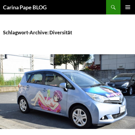
Suchen
Carina Pape BLOG
ZUM
PRIMÄR
INHALT
MENÜ
SPRINGEN
Schlagwort-Archive: Diversität