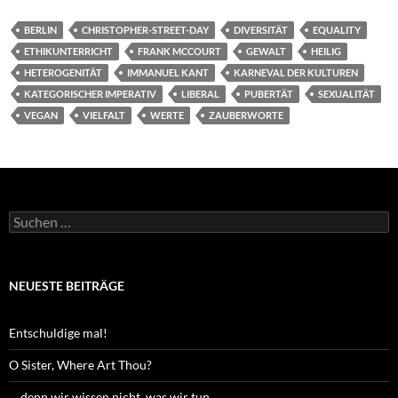
BERLIN
CHRISTOPHER-STREET-DAY
DIVERSITÄT
EQUALITY
ETHIKUNTERRICHT
FRANK MCCOURT
GEWALT
HEILIG
HETEROGENITÄT
IMMANUEL KANT
KARNEVAL DER KULTUREN
KATEGORISCHER IMPERATIV
LIBERAL
PUBERTÄT
SEXUALITÄT
VEGAN
VIELFALT
WERTE
ZAUBERWORTE
Suchen
nach:
NEUESTE BEITRÄGE
Entschuldige mal!
O Sister, Where Art Thou?
… denn wir wissen nicht, was wir tun