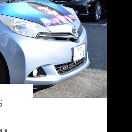
S
eile