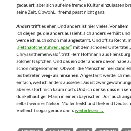
gedauert, aber sich auf eine fremde Kultur einzulassen b
seine Zeit. Obwohl…
fremd
passt nicht ganz.
Anders
trifft es eher. Und anders ist hier vieles. Vor allem: 
ich diejenige, die anders aussieht, sich anders verhält und
werde ich auch schon mal
angestarrt.
Und oft zu Recht. I
„Fettnäpfchenführer Japan“
, mit dem schönen Untertitel 
Chrysanthemenwald“, tritt Herr Hoffmann aus Flensburg 
solcher Näpfchen. Und das ein oder andere davon habe a
schon mitgenommen. Obwohl die Menschen hier dann ehe
bis betreten
weg- als hinsehen
. Angestarrt werde ich me
einfach, weil ich anders aussehe. Das ist zwar gewöhnung
aber es stört mich kaum noch. Und ich denke, dass ein seh
dunkelhäutiger Mann in einem bayrischen Dorf auch
ange
selbst wenn er Nelson Müller heißt und fließend Deutsch 
Empörung mal anders
Vielleicht sogar gerade dann.
weiterlesen
→