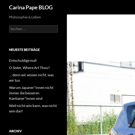
Suchen
Carina Pape BLOG
Philosophie & Leben
Suchen
nach:
NEUESTE BEITRÄGE
Entschuldige mal!
O Sister, Where Art Thou?
… denn wir wissen nicht, was
wir tun
Warum Japaner*innen nicht
immer die besseren
Kantianer*innen sind
Weil nicht sein kann, was nicht
sein darf
ARCHIV