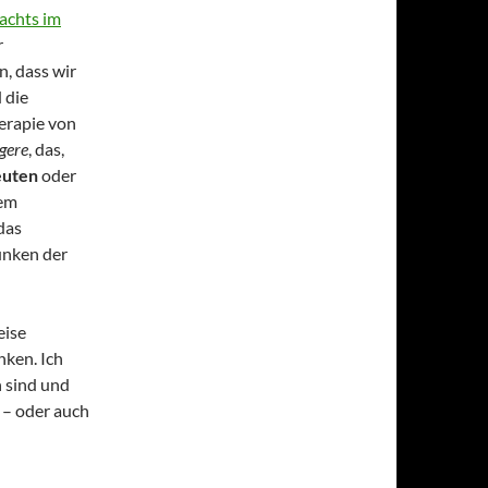
achts im
r
n, dass wir
 die
erapie von
gere
, das,
uten
oder
nem
das
unken der
eise
ken. Ich
n sind und
 – oder auch