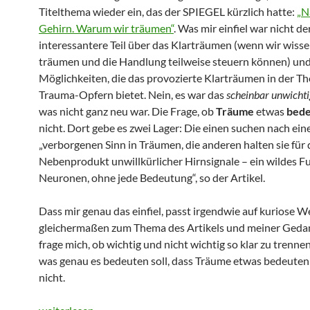
Titelthema wieder ein, das der SPIEGEL kürzlich hatte:
„N
Gehirn. Warum wir träumen“
. Was mir einfiel war nicht de
interessantere Teil über das Klarträumen (wenn wir wisse
träumen und die Handlung teilweise steuern können) und
Möglichkeiten, die das provozierte Klarträumen in der Th
Trauma-Opfern bietet. Nein, es war das
scheinbar unwichti
was nicht ganz neu war. Die Frage, ob
Träume
etwas
bede
nicht. Dort gebe es zwei Lager: Die einen suchen nach ei
„verborgenen Sinn in Träumen, die anderen halten sie für 
Nebenprodukt unwillkürlicher Hirnsignale – ein wildes F
Neuronen, ohne jede Bedeutung“, so der Artikel.
Dass mir genau das einfiel, passt irgendwie auf kuriose W
gleichermaßen zum Thema des Artikels und meiner Gedan
frage mich, ob wichtig und nicht wichtig so klar zu trenne
was genau es bedeuten soll, dass Träume etwas bedeuten
nicht.
Träume