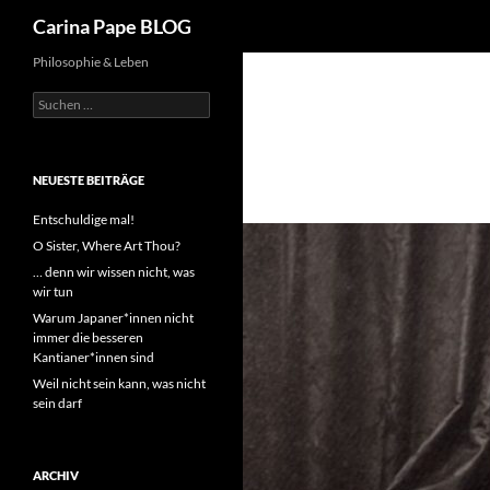
Suchen
Carina Pape BLOG
Philosophie & Leben
Suchen
nach:
NEUESTE BEITRÄGE
Entschuldige mal!
O Sister, Where Art Thou?
… denn wir wissen nicht, was
wir tun
Warum Japaner*innen nicht
immer die besseren
Kantianer*innen sind
Weil nicht sein kann, was nicht
sein darf
ARCHIV