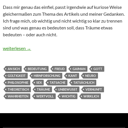
Dass mir genau das einfiel, passt irgendwie auf kuriose Weise
gleichermaßen zum Thema des Artikels und meiner Gedanken.
Ich frage mich, ob wichtig und nicht wichtig so klar zu trennen
sind und was genau es bedeuten soll, dass Träume etwas
bedeuten – oder auch nicht.
Träume
weiterlesen
→
AN SICH
BEDEUTUNG
FREUD
GAIMAN
GOTT
GÜLTIGKEIT
HIRNFORSCHUNG
KANT
NEURO
PHILOSOPHIE
SEX
TATSACHE
TATSÄCHLICH
THEORETISCH
TRÄUME
UNBEWUSST
VERNUNFT
WAHRHEITEN
WERTVOLL
WICHTIG
WIRKLICH