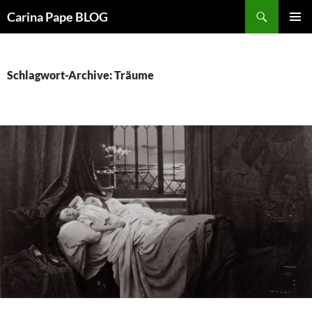
Suchen
Carina Pape BLOG
ZUM
PRIMÄR
INHALT
MENÜ
SPRINGEN
Schlagwort-Archive: Träume