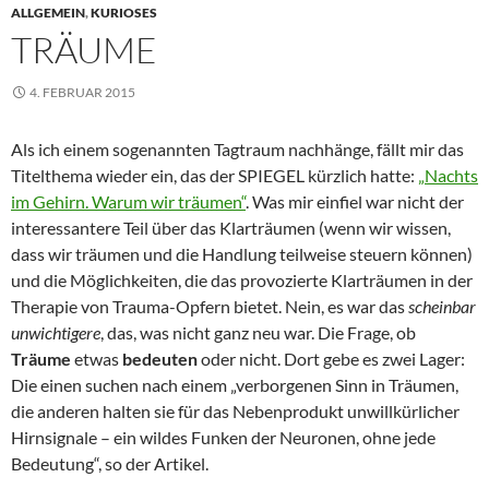
ALLGEMEIN
,
KURIOSES
TRÄUME
4. FEBRUAR 2015
Als ich einem sogenannten Tagtraum nachhänge, fällt mir das
Titelthema wieder ein, das der SPIEGEL kürzlich hatte:
„Nachts
im Gehirn. Warum wir träumen“
. Was mir einfiel war nicht der
interessantere Teil über das Klarträumen (wenn wir wissen,
dass wir träumen und die Handlung teilweise steuern können)
und die Möglichkeiten, die das provozierte Klarträumen in der
Therapie von Trauma-Opfern bietet. Nein, es war das
scheinbar
unwichtigere
, das, was nicht ganz neu war. Die Frage, ob
Träume
etwas
bedeuten
oder nicht. Dort gebe es zwei Lager:
Die einen suchen nach einem „verborgenen Sinn in Träumen,
die anderen halten sie für das Nebenprodukt unwillkürlicher
Hirnsignale – ein wildes Funken der Neuronen, ohne jede
Bedeutung“, so der Artikel.