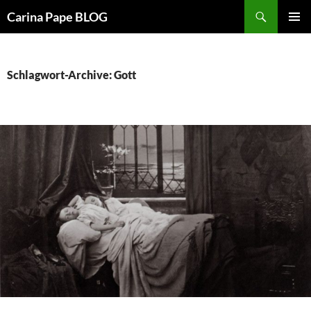
Suchen
Carina Pape BLOG
ZUM
PRIMÄR
INHALT
MENÜ
SPRINGEN
Schlagwort-Archive: Gott