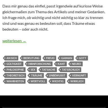
Dass mir genau das einfiel, passt irgendwie auf kuriose Weise
gleichermaßen zum Thema des Artikels und meiner Gedanken.
Ich frage mich, ob wichtig und nicht wichtig so klar zu trennen
sind und was genau es bedeuten soll, dass Träume etwas
bedeuten – oder auch nicht.
Träume
weiterlesen
→
AN SICH
BEDEUTUNG
FREUD
GAIMAN
GOTT
GÜLTIGKEIT
HIRNFORSCHUNG
KANT
NEURO
PHILOSOPHIE
SEX
TATSACHE
TATSÄCHLICH
THEORETISCH
TRÄUME
UNBEWUSST
VERNUNFT
WAHRHEITEN
WERTVOLL
WICHTIG
WIRKLICH