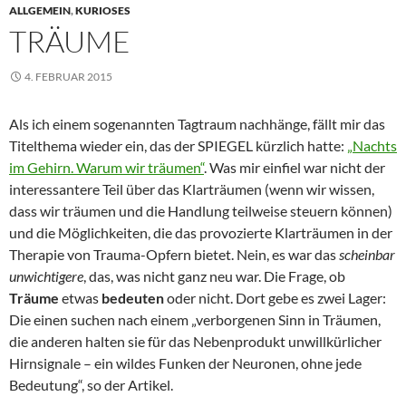
ALLGEMEIN
,
KURIOSES
TRÄUME
4. FEBRUAR 2015
Als ich einem sogenannten Tagtraum nachhänge, fällt mir das
Titelthema wieder ein, das der SPIEGEL kürzlich hatte:
„Nachts
im Gehirn. Warum wir träumen“
. Was mir einfiel war nicht der
interessantere Teil über das Klarträumen (wenn wir wissen,
dass wir träumen und die Handlung teilweise steuern können)
und die Möglichkeiten, die das provozierte Klarträumen in der
Therapie von Trauma-Opfern bietet. Nein, es war das
scheinbar
unwichtigere
, das, was nicht ganz neu war. Die Frage, ob
Träume
etwas
bedeuten
oder nicht. Dort gebe es zwei Lager:
Die einen suchen nach einem „verborgenen Sinn in Träumen,
die anderen halten sie für das Nebenprodukt unwillkürlicher
Hirnsignale – ein wildes Funken der Neuronen, ohne jede
Bedeutung“, so der Artikel.