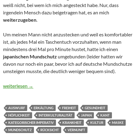
weiß nicht, bei wem ich mich angesteckt habe. Nur, dass
irgendein Mensch dazu beigetragen hat, es an mich
weiterzugeben
.
Um meinen Mann nicht anzustecken und weil es komfortabler
ist, als jedes Mal ein Taschentuch vorzuhalten, wenn man
mindestens drei Mal pro Minute hustet, hatte ich einen
japanischen Mundschutz
umgebunden (leider hatten wir
davon nur noch ein paar, bevor ich auf deutsche Mundschutze
umsteigen musste, die deutlich weniger bequem sind).
Warum Japaner*innen die besseren Kantianer*innen sind
weiterlesen
→
AUSWURF
ERKÄLTUNG
FREIHEIT
GESUNDHEIT
HÖFLICHKEIT
INTERKULTURALITÄT
JAPAN
KANT
KATEGORISCHER IMPERATIV
KRANKHEIT
KULTUR
MASKE
MUNDSCHUTZ
RÜCKSICHT
VERNUNFT