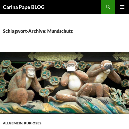
Suchen
Carina Pape BLOG
ZUM
PRIMÄR
INHALT
MENÜ
SPRINGEN
Schlagwort-Archive: Mundschutz
ALLGEMEIN
,
KURIOSES