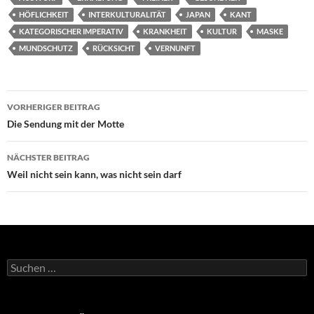
HÖFLICHKEIT
INTERKULTURALITÄT
JAPAN
KANT
KATEGORISCHER IMPERATIV
KRANKHEIT
KULTUR
MASKE
MUNDSCHUTZ
RÜCKSICHT
VERNUNFT
Beitrags-
VORHERIGER BEITRAG
Navigation
Die Sendung mit der Motte
NÄCHSTER BEITRAG
Weil nicht sein kann, was nicht sein darf
Suchen
nach: