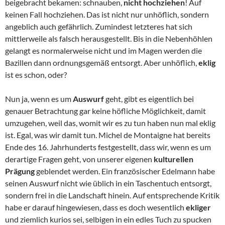
beigebracht bekamen: schnauben,
nicht hochziehen
! Auf
keinen Fall hochziehen. Das ist nicht nur unhöflich, sondern
angeblich auch gefährlich. Zumindest letzteres hat sich
mittlerweile als falsch herausgestellt. Bis in die Nebenhöhlen
gelangt es normalerweise nicht und im Magen werden die
Bazillen dann ordnungsgemäß entsorgt. Aber unhöflich,
eklig
ist es schon, oder?
Nun ja, wenn es um
Auswurf
geht, gibt es eigentlich bei
genauer Betrachtung gar keine höfliche Möglichkeit, damit
umzugehen, weil das, womit wir es zu tun haben nun mal eklig
ist. Egal, was wir damit tun. Michel de Montaigne hat bereits
Ende des 16. Jahrhunderts festgestellt, dass wir, wenn es um
derartige Fragen geht, von unserer eigenen
kulturellen
Prägung
geblendet werden. Ein französischer Edelmann habe
seinen Auswurf nicht wie üblich in ein Taschentuch entsorgt,
sondern frei in die Landschaft hinein. Auf entsprechende Kritik
habe er darauf hingewiesen, dass es doch wesentlich
ekliger
und ziemlich kurios sei, selbigen in ein edles Tuch zu spucken