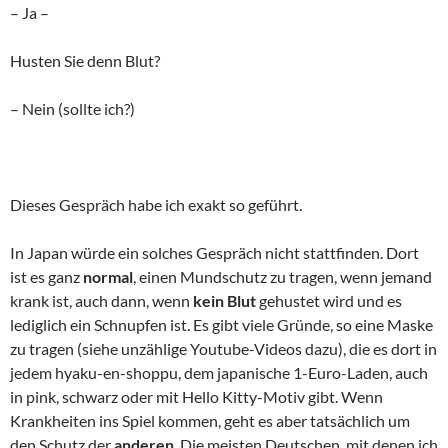
– Ja –
Husten Sie denn Blut?
– Nein (sollte ich?)
Dieses Gespräch habe ich exakt so geführt.
In Japan würde ein solches Gespräch nicht stattfinden. Dort
ist es ganz
normal
, einen Mundschutz zu tragen, wenn jemand
krank ist, auch dann, wenn
kein Blut
gehustet wird und es
lediglich ein Schnupfen ist. Es gibt viele Gründe, so eine Maske
zu tragen (siehe unzählige Youtube-Videos dazu), die es dort in
jedem hyaku-en-shoppu, dem japanische 1-Euro-Laden, auch
in pink, schwarz oder mit Hello Kitty-Motiv gibt. Wenn
Krankheiten ins Spiel kommen, geht es aber tatsächlich um
den Schutz der
anderen
. Die meisten Deutschen, mit denen ich