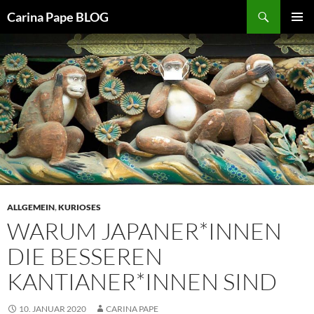
Suchen
Carina Pape BLOG
ZUM
PRIMÄR
INHALT
MENÜ
SPRINGEN
ALLGEMEIN
,
KURIOSES
WARUM JAPANER*INNEN
DIE BESSEREN
KANTIANER*INNEN SIND
10. JANUAR 2020
CARINA PAPE