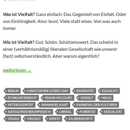
Was
ist Vielfalt?
Ganz einfach: Das Gegenteil von Einfalt. Oder
von Eintönigkeit. Also: bunt. Viele statt eines. Von was auch
immer.
Wie
ist Vielfalt?
Gut. Schön. Schützenswert. Das scheint in
einer (verhältnismäßig) liberalen Gesellschaft wie unserer
(fast) selbstverständlich. Aber warum eigentlich?
Vielfalt
weiterlesen
→
BERLIN
CHRISTOPHER-STREET-DAY
DIVERSITÄT
EQUALITY
ETHIKUNTERRICHT
FRANK MCCOURT
GEWALT
HEILIG
HETEROGENITÄT
IMMANUEL KANT
KARNEVAL DER KULTUREN
KATEGORISCHER IMPERATIV
LIBERAL
PUBERTÄT
SEXUALITÄT
VEGAN
VIELFALT
WERTE
ZAUBERWORTE