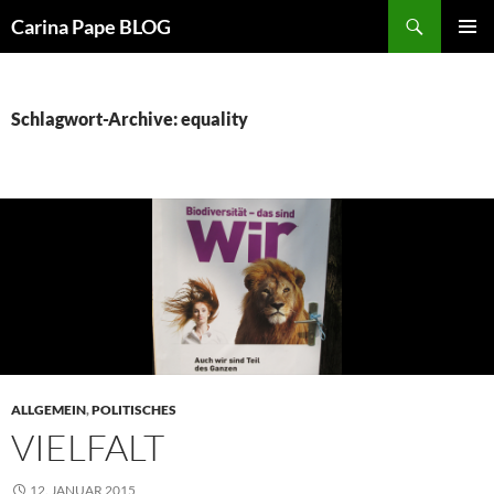
Suchen
Carina Pape BLOG
ZUM
PRIMÄR
INHALT
MENÜ
SPRINGEN
Schlagwort-Archive: equality
ALLGEMEIN
,
POLITISCHES
VIELFALT
12. JANUAR 2015