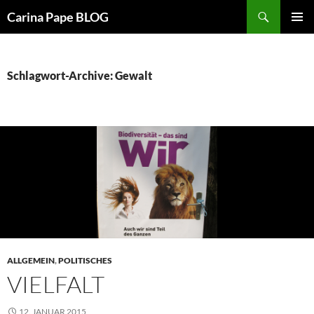
Suchen
Carina Pape BLOG
ZUM
PRIMÄR
INHALT
MENÜ
SPRINGEN
Schlagwort-Archive: Gewalt
ALLGEMEIN
,
POLITISCHES
VIELFALT
12. JANUAR 2015