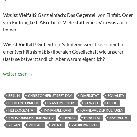
Was
ist Vielfalt?
Ganz einfach: Das Gegenteil von Einfalt. Oder
von Eintönigkeit. Also: bunt. Viele statt eines. Von was auch
immer.
Wie
ist Vielfalt?
Gut. Schön. Schützenswert. Das scheint in
einer (verhältnismäßig) liberalen Gesellschaft wie unserer
(fast) selbstverständlich. Aber warum eigentlich?
Vielfalt
weiterlesen
→
BERLIN
CHRISTOPHER-STREET-DAY
DIVERSITÄT
EQUALITY
ETHIKUNTERRICHT
FRANK MCCOURT
GEWALT
HEILIG
HETEROGENITÄT
IMMANUEL KANT
KARNEVAL DER KULTUREN
KATEGORISCHER IMPERATIV
LIBERAL
PUBERTÄT
SEXUALITÄT
VEGAN
VIELFALT
WERTE
ZAUBERWORTE