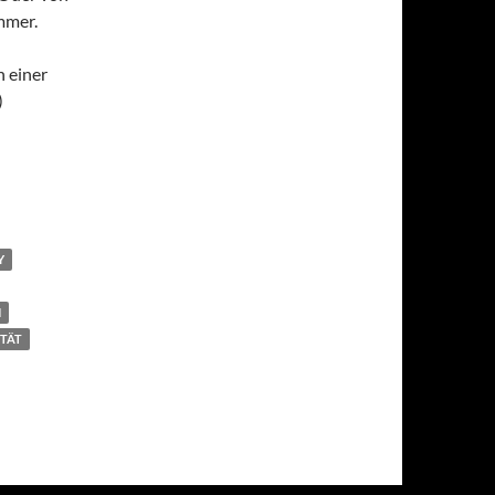
immer.
n einer
)
Y
N
ITÄT