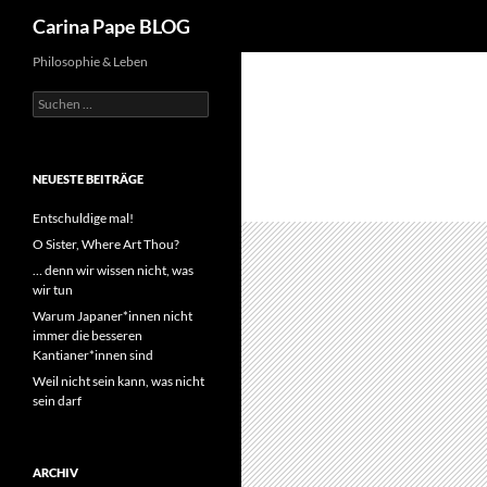
Suchen
Carina Pape BLOG
Philosophie & Leben
Suchen
nach:
NEUESTE BEITRÄGE
Entschuldige mal!
O Sister, Where Art Thou?
… denn wir wissen nicht, was
wir tun
Warum Japaner*innen nicht
immer die besseren
Kantianer*innen sind
Weil nicht sein kann, was nicht
sein darf
ARCHIV