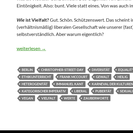
Eintönigkeit. Also: bunt. Viele statt eines. Von was auch 
Wie
ist Vielfalt?
Gut. Schön. Schützenswert. Das scheint i
(verhältnismäßig) liberalen Gesellschaft wie unserer (fast
selbstverständlich. Aber warum eigentlich?
Vielfalt
weiterlesen
→
BERLIN
CHRISTOPHER-STREET-DAY
DIVERSITÄT
EQUALIT
ETHIKUNTERRICHT
FRANK MCCOURT
GEWALT
HEILIG
HETEROGENITÄT
IMMANUEL KANT
KARNEVAL DER KULTURE
KATEGORISCHER IMPERATIV
LIBERAL
PUBERTÄT
SEXUAL
VEGAN
VIELFALT
WERTE
ZAUBERWORTE