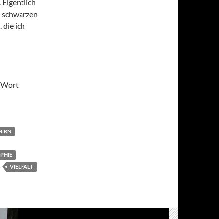
. Eigentlich
n schwarzen
 die ich
s Wort
DERN
PHIE
VIELFALT