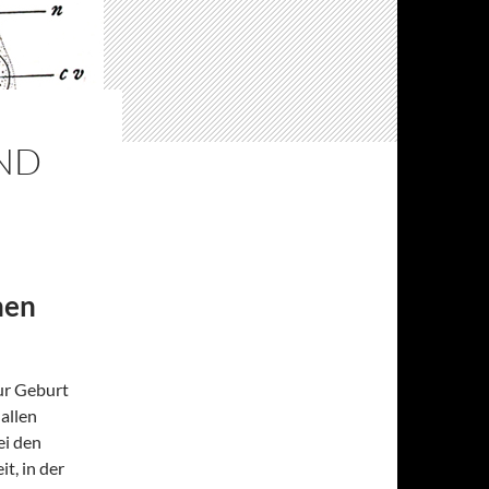
ND
hen
zur Geburt
 allen
ei den
t, in der