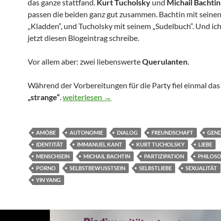
das ganze stattfand.
Kurt Tucholsky
und
Michail Bachtin
passen die beiden ganz gut zusammen. Bachtin mit seine
„Kladden“, und Tucholsky mit seinem „Sudelbuch“. Und ich,
jetzt diesen Blogeintrag schreibe.
Vor allem aber: zwei liebenswerte
Querulanten
.
Während der Vorbereitungen für die Party fiel einmal da
Bachtin, Tucholsky und ich
„strange“
.
weiterlesen
→
AMÖBE
AUTONOMIE
DIALOG
FREUNDSCHAFT
GEN
IDENTITÄT
IMMANUEL KANT
KURT TUCHOLSKY
LIEBE
MENSCHSEIN
MICHAIL BACHTIN
PARTIZIPATION
PHILOSO
PORNO
SELBSTBEWUSSTSEIN
SELBSTLIEBE
SEXUALITÄT
YIN YANG