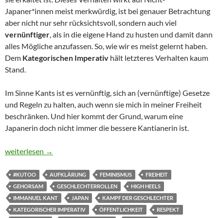
Japaner*innen meist merkwürdig, ist bei genauer Betrachtung
aber nicht nur sehr rücksichtsvoll, sondern auch viel
vernünftiger
, als in die eigene Hand zu husten und damit dann
alles Mögliche anzufassen. So, wie wir es meist gelernt haben.
Dem
Kategorischen Imperativ
hält letzteres Verhalten kaum
Stand.
Im Sinne Kants ist es vernünftig, sich an (vernünftige) Gesetze
und Regeln zu halten, auch wenn sie mich in meiner Freiheit
beschränken. Und hier kommt der Grund, warum eine
Japanerin doch nicht immer die bessere Kantianerin ist.
Warum Japaner*innen nicht immer die besseren Kantianer*inne
weiterlesen
→
#KUTOO
AUFKLÄRUNG
FEMINISMUS
FREIHEIT
GEHORSAM
GESCHLECHTERROLLEN
HIGH HEELS
IMMANUEL KANT
JAPAN
KAMPF DER GESCHLECHTER
KATEGORISCHER IMPERATIV
ÖFFENTLICHKEIT
RESPEKT