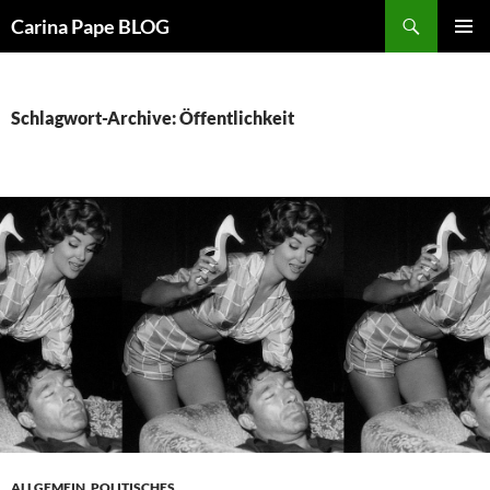
Suchen
Carina Pape BLOG
ZUM
PRIMÄR
INHALT
MENÜ
SPRINGEN
Schlagwort-Archive: Öffentlichkeit
ALLGEMEIN
,
POLITISCHES